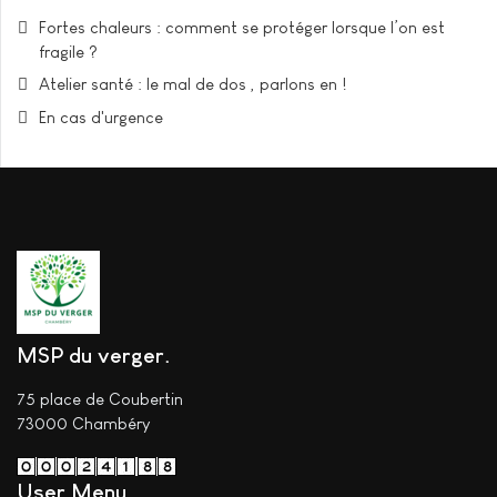
Fortes chaleurs : comment se protéger lorsque l’on est
fragile ?
Atelier santé : le mal de dos , parlons en !
En cas d'urgence
MSP du verger
75 place de Coubertin
73000
Chambéry
User Menu