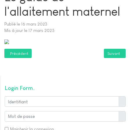
l'allaitement maternel
Publié le 16 mars 2023
Mis à jour le 17 mars 2025
Article précédent : Communication Non Violente CNV
Article suiva
Précédent
Suivant
Login Form
Identi
Affich
Maintenir la connexion