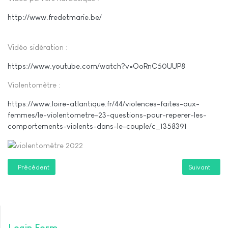
http://www.fredetmarie.be/
Vidéo sidération :
https://www.youtube.com/watch?v=OoRnC50UUP8
Violentomètre :
https://www.loire-atlantique.fr/44/violences-faites-aux-
femmes/le-violentometre-23-questions-pour-reperer-les-
comportements-violents-dans-le-couple/c_1358391
Article précédent : Consentement
Article suiva
Précédent
Suivant
Login Form